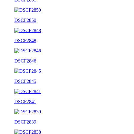
DSCF2850
DSCF2848
DSCF2846
DSCF2845
DSCF2841
DSCF2839