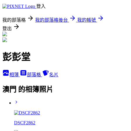
登入
我的部落格
我的部落格後台
我的帳號
登出
彭彭堂
相簿
部落格
名片
澳門 的相簿照片
DSCF2862