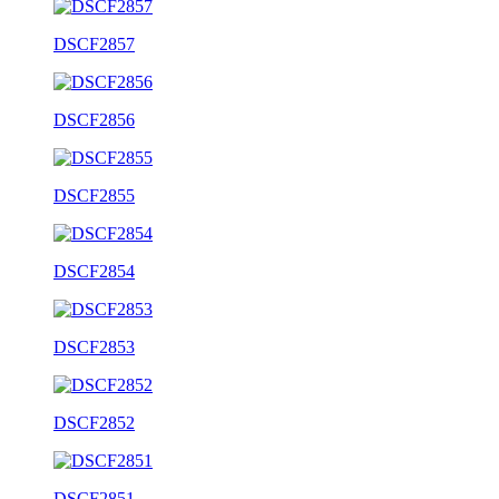
DSCF2857
DSCF2856
DSCF2855
DSCF2854
DSCF2853
DSCF2852
DSCF2851